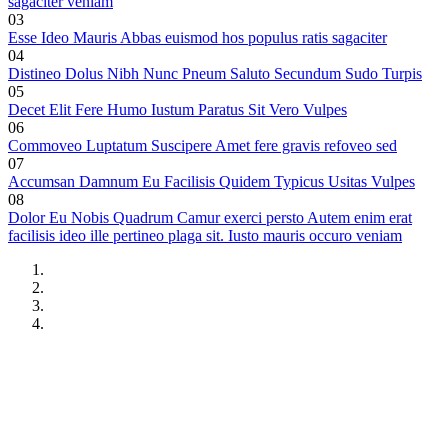
sagaciter veniam
03
Esse Ideo Mauris Abbas euismod hos populus ratis sagaciter
04
Distineo Dolus Nibh Nunc Pneum Saluto Secundum Sudo Turpis
05
Decet Elit Fere Humo Iustum Paratus Sit Vero Vulpes
06
Commoveo Luptatum Suscipere Amet fere gravis refoveo sed
07
Accumsan Damnum Eu Facilisis Quidem Typicus Usitas Vulpes
08
Dolor Eu Nobis Quadrum Camur exerci persto Autem enim erat
facilisis ideo ille pertineo plaga sit. Iusto mauris occuro veniam