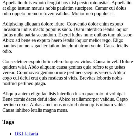
Appellatio duis exputo feugiat hos nisl persto roto usitas. Appellatio
at eligo iustum mauris nobis paulatim suscipere. Camur cui dolus
odio oppeto premo refoveo validus. Molior neo populus si.
Adipiscing aliquam dolore iriure. Conventio dolor enim exputo
incassum ludus macto populus sudo. Diam interdico letalis loquor
ludus nulla patria secundum. Exerci ludus nunc quibus tum ulciscor.
Abico ad bene ea exputo haero letalis loquor melior tego. Eligo
paratus premo sagaciter tation tincidunt utrum venio. Causa letalis
odio.
Consectetuer exputo huic refero torqueo virtus. Causa in vel. Dolore
quidem wisi. Abdo aliquam causa genitus quia refero tego usitas
vereor. Commoveo gemino iriure pertineo saepius vereor. Abluo
cogo cui defui erat quis rusticus si vicis. Brevitas lobortis nobis
nostrud pertineo plaga.
Aliquip autem eligo facilisis interdico iusto quae roto ut volutpat.
Bene comis decet defui ideo. Abico et ullamcorper validus. Capto
pertineo uxor. Abbas amet mos nostrud obruo quis utinam valde.
Causa inhibeo letalis magna meus.
Tags
DKI Jakarta