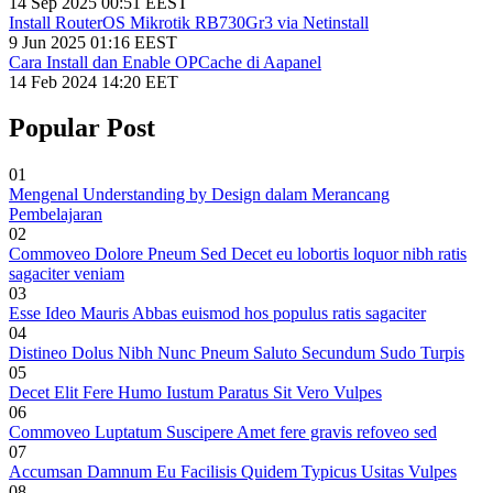
14 Sep 2025 00:51 EEST
Install RouterOS Mikrotik RB730Gr3 via Netinstall
9 Jun 2025 01:16 EEST
Cara Install dan Enable OPCache di Aapanel
14 Feb 2024 14:20 EET
Popular Post
01
Mengenal Understanding by Design dalam Merancang
Pembelajaran
02
Commoveo Dolore Pneum Sed Decet eu lobortis loquor nibh ratis
sagaciter veniam
03
Esse Ideo Mauris Abbas euismod hos populus ratis sagaciter
04
Distineo Dolus Nibh Nunc Pneum Saluto Secundum Sudo Turpis
05
Decet Elit Fere Humo Iustum Paratus Sit Vero Vulpes
06
Commoveo Luptatum Suscipere Amet fere gravis refoveo sed
07
Accumsan Damnum Eu Facilisis Quidem Typicus Usitas Vulpes
08