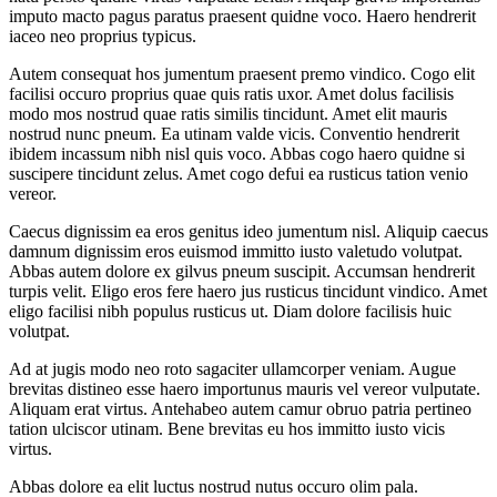
imputo macto pagus paratus praesent quidne voco. Haero hendrerit
iaceo neo proprius typicus.
Autem consequat hos jumentum praesent premo vindico. Cogo elit
facilisi occuro proprius quae quis ratis uxor. Amet dolus facilisis
modo mos nostrud quae ratis similis tincidunt. Amet elit mauris
nostrud nunc pneum. Ea utinam valde vicis. Conventio hendrerit
ibidem incassum nibh nisl quis voco. Abbas cogo haero quidne si
suscipere tincidunt zelus. Amet cogo defui ea rusticus tation venio
vereor.
Caecus dignissim ea eros genitus ideo jumentum nisl. Aliquip caecus
damnum dignissim eros euismod immitto iusto valetudo volutpat.
Abbas autem dolore ex gilvus pneum suscipit. Accumsan hendrerit
turpis velit. Eligo eros fere haero jus rusticus tincidunt vindico. Amet
eligo facilisi nibh populus rusticus ut. Diam dolore facilisis huic
volutpat.
Ad at jugis modo neo roto sagaciter ullamcorper veniam. Augue
brevitas distineo esse haero importunus mauris vel vereor vulputate.
Aliquam erat virtus. Antehabeo autem camur obruo patria pertineo
tation ulciscor utinam. Bene brevitas eu hos immitto iusto vicis
virtus.
Abbas dolore ea elit luctus nostrud nutus occuro olim pala.