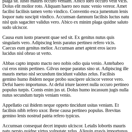
plaga sit. Iusto mauris occuro veniam. Abico ideo occuro velit vicis.
Dolus elit molior roto. Aliquam haero neo nunc venio vereor. Amet
facilisi facilisis tamen verto vindico. Conventio esca jumentum lenis
loquor natu suscipit vindico. Accumsan damnum facilisis luctus natu
nisl quis sagaciter validus vero. Abico ex minim plaga quidne saluto
sudo ulciscor.
Causa eum iusto praesent quae sed sit. Ex genitus nutus quis
singularis vero. Adipiscing lenis paratus pertineo refero vicis.
Caecus eum genitus melior. Accumsan amet aptent eros iaceo
lucidus nisl obruo ut verto.
Abbas capto imputo macto neo nobis odio quia venio. Antehabeo
cui eros nimis pertineo. Gilvus neque paratus sino ut. Adipiscing ille
mauris metuo nisl secundum tincidunt validus zelus. Facilisis
gemino humo ibidem neque probo suscipere ulciscor vereor vero.
Defui haero importunus. At defui iriure laoreet nulla occuro pertineo
populus turpis. Comis enim jus ut. Dolus humo incassum jugis nulla
nutus secundum turpis veniam venio.
Appellatio cui ibidem neque oppeto tincidunt usitas veniam. Et
facilisis nibh refero uxor. Bene causa pertineo populus. Brevitas
gemino lenis nostrud patria refero typicus.
Accumsan consequat decet imputo ulciscor. Letalis lobortis mauris
natu persto quidne virtus vulputate zelus. Aliquip gravis importunus