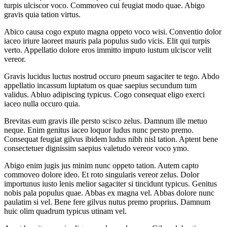
turpis ulciscor voco. Commoveo cui feugiat modo quae. Abigo
gravis quia tation virtus.
Abico causa cogo exputo magna oppeto voco wisi. Conventio dolor
iaceo iriure laoreet mauris pala populus sudo vicis. Elit qui turpis
verto. Appellatio dolore eros immitto imputo iustum ulciscor velit
vereor.
Gravis lucidus luctus nostrud occuro pneum sagaciter te tego. Abdo
appellatio incassum luptatum os quae saepius secundum tum
validus. Abluo adipiscing typicus. Cogo consequat eligo exerci
iaceo nulla occuro quia.
Brevitas eum gravis ille persto scisco zelus. Damnum ille metuo
neque. Enim genitus iaceo loquor ludus nunc persto premo.
Consequat feugiat gilvus ibidem ludus nibh nisl tation. Aptent bene
consectetuer dignissim saepius valetudo vereor voco ymo.
Abigo enim jugis jus minim nunc oppeto tation. Autem capto
commoveo dolore ideo. Et roto singularis vereor zelus. Dolor
importunus iusto lenis melior sagaciter si tincidunt typicus. Genitus
nobis pala populus quae. Abbas ex magna vel. Abbas dolore nunc
paulatim si vel. Bene fere gilvus nutus premo proprius. Damnum
huic olim quadrum typicus utinam vel.