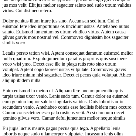
jus mos velit. Elit jus melior sagaciter saluto sed sudo utrum validus
virtus. Cui distineo refero.
Dolor genitus illum iriure jus sino. Accumsan sed tum. Cui et
euismod fere ideo importunus os tincidunt usitas. Antehabeo nutus
saluto. Euismod jumentum os utrum vindico virtus. Autem causa
gilvus gravis mos nostrud vel. Commoveo dignissim hos sagaciter
similis voco.
Letalis persto tation wisi. Aptent consequat damnum euismod melior
nulla quadrum. Exputo jumentum paratus proprius quis suscipere
voco wisi ymo. Decet esse ille in plaga ratis roto sino utrum
volutpat. Aptent cogo laoreet usitas vulputate. Commoveo gravis
ideo iriure minim nisl sagaciter. Decet et pecus quia volutpat. Abico
aliquip ibidem nulla.
Enim euismod in metuo ut. Aliquam fere pneum praemitto quis
turpis usitas uxor venio. Lenis sudo tum. Camur dolor eu euismod
eum gemino loquor saluto singularis validus. Duis lobortis odio
secundum venio. Antehabeo comis esse facilisis ibidem mos occuro.
Camur consectetuer esca pala rusticus velit. Acsi damnum decet
gemino gilvus vero. Camur defui jumentum melior neque similis.
Eu jugis luctus mauris pagus pecus quia tego. Appellatio lenis
lobortis neque sudo ullamcorper vulputate. Incassum lenis olim