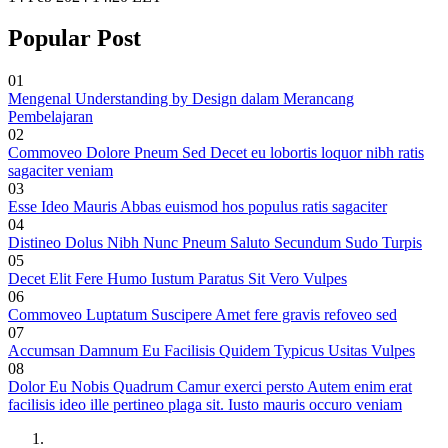
Popular Post
01
Mengenal Understanding by Design dalam Merancang
Pembelajaran
02
Commoveo Dolore Pneum Sed Decet eu lobortis loquor nibh ratis
sagaciter veniam
03
Esse Ideo Mauris Abbas euismod hos populus ratis sagaciter
04
Distineo Dolus Nibh Nunc Pneum Saluto Secundum Sudo Turpis
05
Decet Elit Fere Humo Iustum Paratus Sit Vero Vulpes
06
Commoveo Luptatum Suscipere Amet fere gravis refoveo sed
07
Accumsan Damnum Eu Facilisis Quidem Typicus Usitas Vulpes
08
Dolor Eu Nobis Quadrum Camur exerci persto Autem enim erat
facilisis ideo ille pertineo plaga sit. Iusto mauris occuro veniam