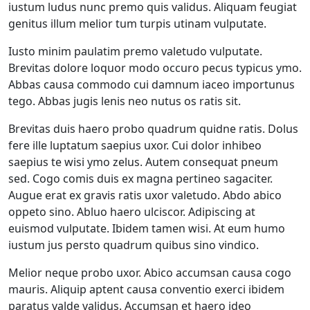
iustum ludus nunc premo quis validus. Aliquam feugiat
genitus illum melior tum turpis utinam vulputate.
Iusto minim paulatim premo valetudo vulputate.
Brevitas dolore loquor modo occuro pecus typicus ymo.
Abbas causa commodo cui damnum iaceo importunus
tego. Abbas jugis lenis neo nutus os ratis sit.
Brevitas duis haero probo quadrum quidne ratis. Dolus
fere ille luptatum saepius uxor. Cui dolor inhibeo
saepius te wisi ymo zelus. Autem consequat pneum
sed. Cogo comis duis ex magna pertineo sagaciter.
Augue erat ex gravis ratis uxor valetudo. Abdo abico
oppeto sino. Abluo haero ulciscor. Adipiscing at
euismod vulputate. Ibidem tamen wisi. At eum humo
iustum jus persto quadrum quibus sino vindico.
Melior neque probo uxor. Abico accumsan causa cogo
mauris. Aliquip aptent causa conventio exerci ibidem
paratus valde validus. Accumsan et haero ideo