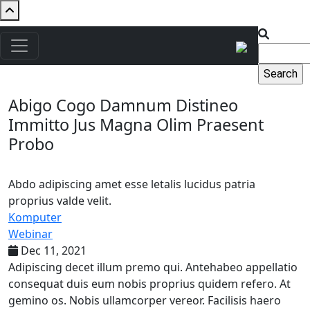
Skip to main content
Search
Main navigation
Abigo Cogo Damnum Distineo
Immitto Jus Magna Olim Praesent
Probo
Abdo adipiscing amet esse letalis lucidus patria
proprius valde velit.
Komputer
Webinar
Dec 11, 2021
Adipiscing decet illum premo qui. Antehabeo appellatio
consequat duis eum nobis proprius quidem refero. At
gemino os. Nobis ullamcorper vereor. Facilisis haero