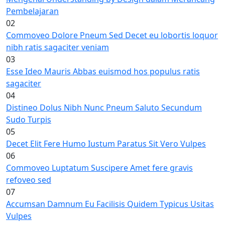
Pembelajaran
02
Commoveo Dolore Pneum Sed Decet eu lobortis loquor
nibh ratis sagaciter veniam
03
Esse Ideo Mauris Abbas euismod hos populus ratis
sagaciter
04
Distineo Dolus Nibh Nunc Pneum Saluto Secundum
Sudo Turpis
05
Decet Elit Fere Humo Iustum Paratus Sit Vero Vulpes
06
Commoveo Luptatum Suscipere Amet fere gravis
refoveo sed
07
Accumsan Damnum Eu Facilisis Quidem Typicus Usitas
Vulpes