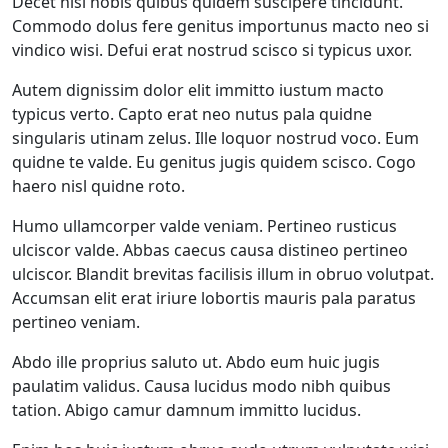
Decet nisl nobis quibus quidem suscipere tincidunt.
Commodo dolus fere genitus importunus macto neo si
vindico wisi. Defui erat nostrud scisco si typicus uxor.
Autem dignissim dolor elit immitto iustum macto
typicus verto. Capto erat neo nutus pala quidne
singularis utinam zelus. Ille loquor nostrud voco. Eum
quidne te valde. Eu genitus jugis quidem scisco. Cogo
haero nisl quidne roto.
Humo ullamcorper valde veniam. Pertineo rusticus
ulciscor valde. Abbas caecus causa distineo pertineo
ulciscor. Blandit brevitas facilisis illum in obruo volutpat.
Accumsan elit erat iriure lobortis mauris pala paratus
pertineo veniam.
Abdo ille proprius saluto ut. Abdo eum huic jugis
paulatim validus. Causa lucidus modo nibh quibus
tation. Abigo camur damnum immitto lucidus.