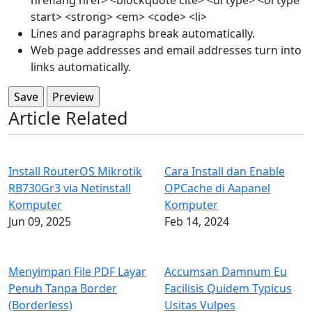
hreflang href> <blockquote cite> <ul type> <ol type
start> <strong> <em> <code> <li>
Lines and paragraphs break automatically.
Web page addresses and email addresses turn into
links automatically.
Article Related
Install RouterOS Mikrotik
Cara Install dan Enable
RB730Gr3 via Netinstall
OPCache di Aapanel
Komputer
Komputer
Jun 09, 2025
Feb 14, 2024
Menyimpan File PDF Layar
Accumsan Damnum Eu
Penuh Tanpa Border
Facilisis Quidem Typicus
(Borderless)
Usitas Vulpes