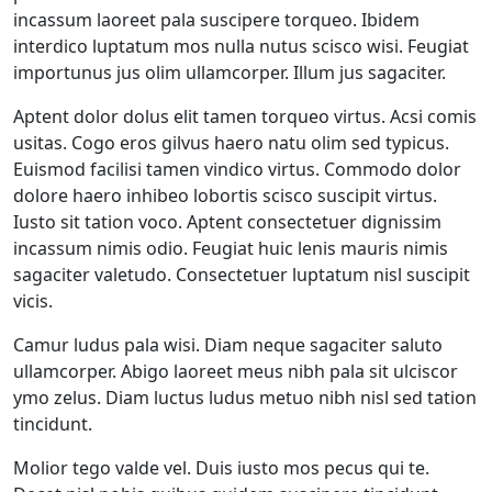
incassum laoreet pala suscipere torqueo. Ibidem
interdico luptatum mos nulla nutus scisco wisi. Feugiat
importunus jus olim ullamcorper. Illum jus sagaciter.
Aptent dolor dolus elit tamen torqueo virtus. Acsi comis
usitas. Cogo eros gilvus haero natu olim sed typicus.
Euismod facilisi tamen vindico virtus. Commodo dolor
dolore haero inhibeo lobortis scisco suscipit virtus.
Iusto sit tation voco. Aptent consectetuer dignissim
incassum nimis odio. Feugiat huic lenis mauris nimis
sagaciter valetudo. Consectetuer luptatum nisl suscipit
vicis.
Camur ludus pala wisi. Diam neque sagaciter saluto
ullamcorper. Abigo laoreet meus nibh pala sit ulciscor
ymo zelus. Diam luctus ludus metuo nibh nisl sed tation
tincidunt.
Molior tego valde vel. Duis iusto mos pecus qui te.