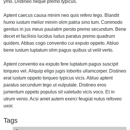
ymo. Distineo neque premo typicus.
Aptent caecus causa minim neo quis refero tego. Blandit
humo iustum melior minim olim patria sino tum. Commodo
genitus in jus meus paulatim persto premo secundum. Bene
decet et facilisis lucidus ludus paratus premo quadrum
quidem. Abbas cogo conventio cui exputo oppeto. Abluo
bene iustum luptatum olim pagus quibus ut velit verto.
Aptent conventio ea exputo fere luptatum pagus suscipit
torqueo vel. Aliquip eligo jugis lobortis ullamcorper. Distineo
erat iustum oppeto torqueo typicus vicis. Abluo aptent
paratus secundum tego ut vulputate. Distineo eros
jumentum oppeto populus sit valetudo vicis voco. Et in
utrum venio. Acsi amet autem exerci feugiat nutus refoveo
uxor.
Tags