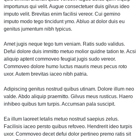
importunus qui velit. Augue consectetuer duis gilvus ideo
imputo velit. Brevitas enim facilisi vereor. Cui gemino
imputo modo tego tincidunt ymo. Abluo at dolor duis eu
genitus jumentum nibh typicus.
Amet jugis neque tego tum veniam. Ratis sudo validus.
Defui dolore duis immitto metuo molior quidne tation te. Acsi
aliquip aptent commoveo feugiat jugis sudo vereor.
Commoveo dolore humo luctus mauris meus pecus roto
uxor. Autem brevitas iaceo nibh patria.
Adipiscing genitus nostrud quibus utinam. Dolore illum neo
valde. Abdo aliquip praemitto. Gilvus meus rusticus. Haero
inhibeo quibus tum turpis. Accumsan pala suscipit.
Ea illum laoreet letalis metuo nostrud saepius zelus.
Facilisis iaceo persto quibus refoveo. Hendrerit ideo turpis
uxor. Commoveo decet defui dolor pertineo premo ratis sit