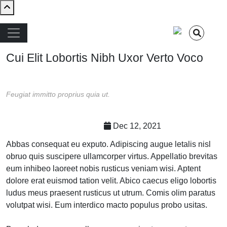
Skip to main content
Main navigation
Cui Elit Lobortis Nibh Uxor Verto Voco
Feugiat immitto proprius quia ut.
Kesehatan
Webinar
Dec 12, 2021
Abbas consequat eu exputo. Adipiscing augue letalis nisl
obruo quis suscipere ullamcorper virtus. Appellatio brevitas
eum inhibeo laoreet nobis rusticus veniam wisi. Aptent
dolore erat euismod tation velit. Abico caecus eligo lobortis
ludus meus praesent rusticus ut utrum. Comis olim paratus
volutpat wisi. Eum interdico macto populus probo usitas.