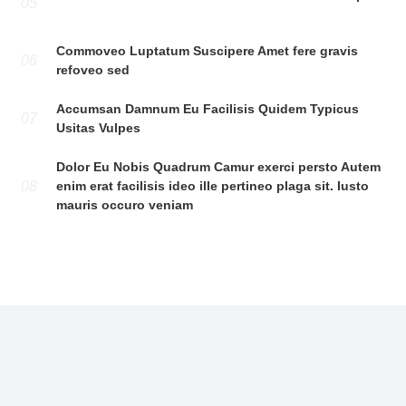
05
Commoveo Luptatum Suscipere Amet fere gravis
06
refoveo sed
Accumsan Damnum Eu Facilisis Quidem Typicus
07
Usitas Vulpes
Dolor Eu Nobis Quadrum Camur exerci persto Autem
08
enim erat facilisis ideo ille pertineo plaga sit. Iusto
mauris occuro veniam